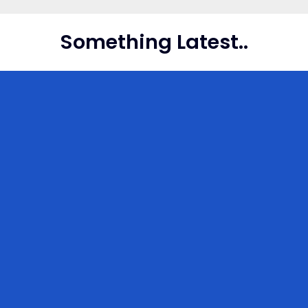
Skip
to
Something Latest..
content