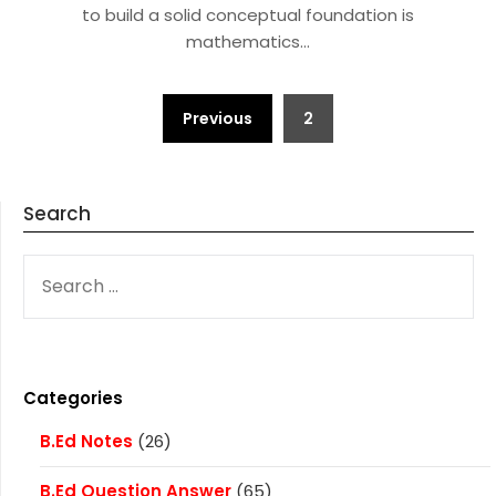
to build a solid conceptual foundation is
mathematics…
Posts
Previous
2
pagination
Search
SEARCH
FOR:
Categories
B.Ed Notes
(26)
B.Ed Question Answer
(65)