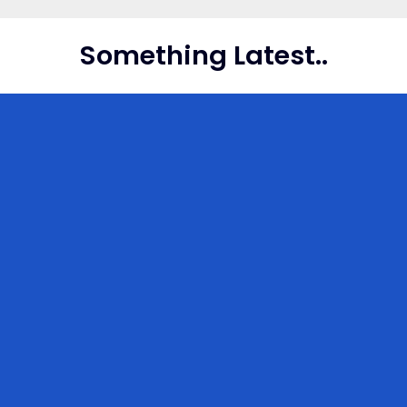
Skip
to
Something Latest..
content