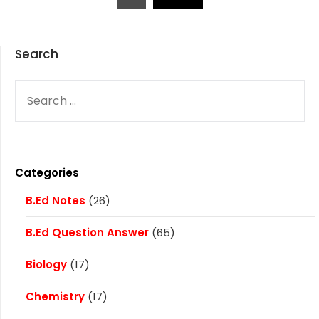
pagination
Search
SEARCH
FOR:
Categories
B.Ed Notes
(26)
B.Ed Question Answer
(65)
Biology
(17)
Chemistry
(17)