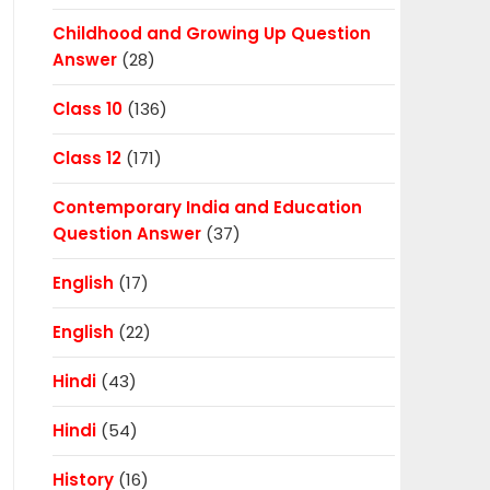
Childhood and Growing Up Question
Answer
(28)
Class 10
(136)
Class 12
(171)
Contemporary India and Education
Question Answer
(37)
English
(17)
English
(22)
Hindi
(43)
Hindi
(54)
History
(16)