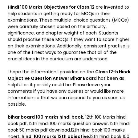
Hindi 100 Marks Objectives for Class 12
are invented to
help students in getting ready for MCQs in their
examinations. These multiple-choice questions (MCQs)
were carefully chosen based on the difficulty,
significance, and chapter weight of each. Students
should practise these MCQs if they want to score higher
on their examinations. Additionally, consistent practise is
one of the finest ways to guarantee that all of the
crucial ideas in the curriculum are understood.
I hope the information I provided on the
Class 12th Hindi
Objective Question Answer Bihar Board
has been as
helpful as it possibly could be. Please leave your
comments if you have any queries or would like more
information so that we can respond to you as soon as
possible.
bihar board 100 marks hindi book
, 12th 100 Marks hindi
book pdf, 12th hindi 100 marks question answer, 12th hindi
book 50 marks pdf download,12th hindi book 100 marks
ncert,
hindi 100 marks 12th objective
,12th hindi book 100