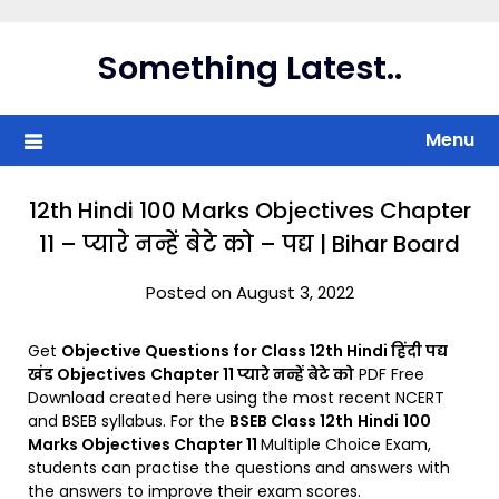
Skip
to
Something Latest..
content
Menu
12th Hindi 100 Marks Objectives Chapter
11 – प्यारे नन्हें बेटे को – पद्य | Bihar Board
Posted on August 3, 2022
Get
Objective Questions for Class 12th
Hindi हिंदी
पद्य
खंड Objectives
Chapter 11 प्यारे नन्हें बेटे को
PDF Free
Download created here using the most recent NCERT
and BSEB syllabus. For the
BSEB Class 12th
Hindi
100
Marks Objectives Chapter 11
Multiple Choice Exam,
students can practise the questions and answers with
the answers to improve their exam scores.