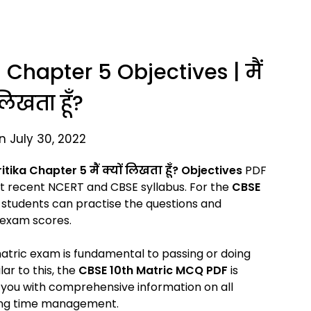
a Chapter 5 Objectives | मैं
लिखता हूँ?
n July 30, 2022
ritika Chapter 5
मैं क्यों लिखता हूँ? Objectives
PDF
t recent NCERT and CBSE syllabus. For the
CBSE
 students can practise the questions and
 exam scores.
 matric exam is fundamental to passing or doing
ar to this, the
CBSE 10th Matric MCQ PDF
is
s you with comprehensive information on all
uding time management.