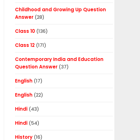
Childhood and Growing Up Question
Answer
(28)
Class 10
(136)
Class 12
(171)
Contemporary India and Education
Question Answer
(37)
English
(17)
English
(22)
Hindi
(43)
Hindi
(54)
History
(16)