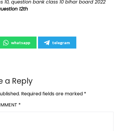
s 10, question bank class 10 bihar board 2022
question 12th
whatsapp
telegram
e a Reply
ublished.
Required fields are marked
*
OMMENT
*