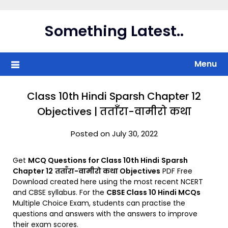
Skip
to
Something Latest..
content
Menu
Class 10th Hindi Sparsh Chapter 12
Objectives | तताँरा-वामीरो कथा
Posted on July 30, 2022
Get
MCQ Questions for Class 10th Hindi
Sparsh
Chapter 12
तताँरा-वामीरो कथा Objectives
PDF Free
Download created here using the most recent NCERT
and CBSE syllabus. For the
CBSE Class 10 Hindi MCQs
Multiple Choice Exam, students can practise the
questions and answers with the answers to improve
their exam scores.