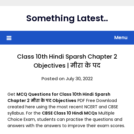
Skip
to
Something Latest..
content
Menu
Class 10th Hindi Sparsh Chapter 2
Objectives | मीरा के पद
Posted on July 30, 2022
Get
MCQ Questions for Class 10th Hindi
Sparsh
Chapter 2
मीरा के पद Objectives
PDF Free Download
created here using the most recent NCERT and CBSE
syllabus. For the
CBSE Class 10 Hindi MCQs
Multiple
Choice Exam, students can practise the questions and
answers with the answers to improve their exam scores.