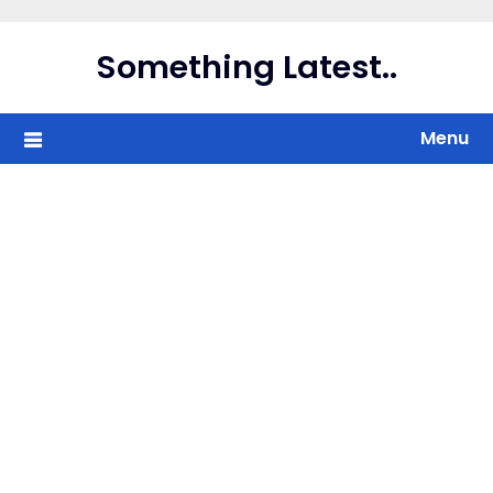
Skip
to
Something Latest..
content
Menu