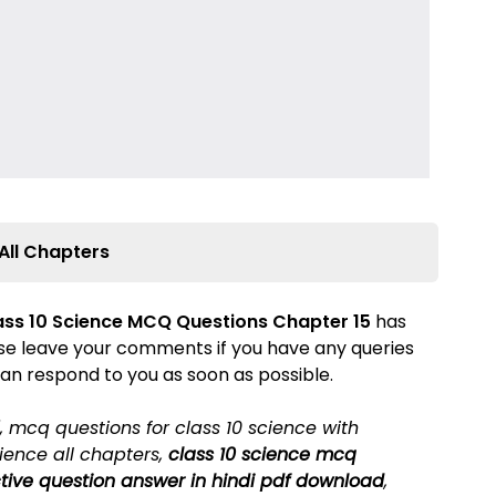
All Chapters
ass 10 Science MCQ Questions Chapter
15
has
ease leave your comments if you have any queries
an respond to you as soon as possible.
,
mcq questions for class 10 science with
ience all chapters
,
class 10 science mcq
ctive question answer in hindi pdf download
,