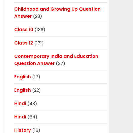
Childhood and Growing Up Question
Answer
(28)
Class 10
(136)
Class 12
(171)
Contemporary India and Education
Question Answer
(37)
English
(17)
English
(22)
Hindi
(43)
Hindi
(54)
History
(16)