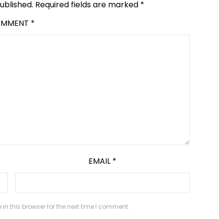
ublished.
Required fields are marked
*
OMMENT
*
EMAIL
*
n this browser for the next time I comment.