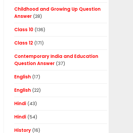
Childhood and Growing Up Question
Answer
(28)
Class 10
(136)
Class 12
(171)
Contemporary India and Education
Question Answer
(37)
English
(17)
English
(22)
Hindi
(43)
Hindi
(54)
History
(16)