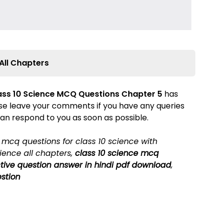
All Chapters
ass 10 Science MCQ Questions Chapter
5
has
ease leave your comments if you have any queries
an respond to you as soon as possible.
,
mcq questions for class 10 science with
ience all chapters
,
class 10 science mcq
ctive question answer in hindi pdf download
,
estion