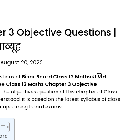
r 3 Objective Questions |
व्यूह
 August 20, 2022
estions of
Bihar Board Class 12
Maths गणित
see
Class 12 Maths Chapter 3 Objective
t, the objectives question of this chapter of Class
rstood. It is based on the latest syllabus of class
your upcoming board exams.
ard