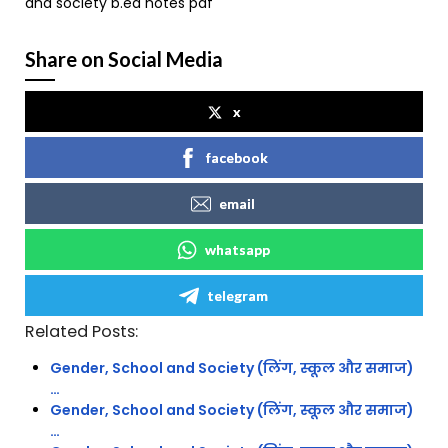
and society b.ed notes pdf
Share on Social Media
x
facebook
email
whatsapp
telegram
Related Posts:
Gender, School and Society (लिंग, स्कूल और समाज)
…
Gender, School and Society (लिंग, स्कूल और समाज)
…