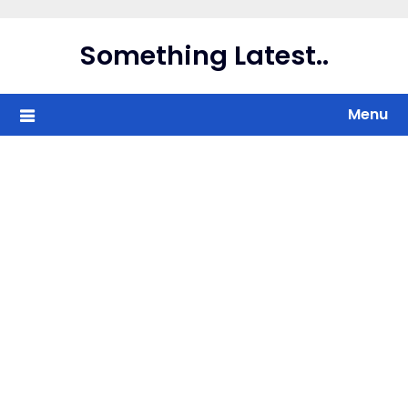
Skip
to
Something Latest..
content
Menu