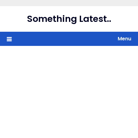
Skip
to
Something Latest..
content
Menu